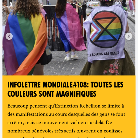
INFOLETTRE MONDIALE#108: TOUTES LES
COULEURS SONT MAGNIFIQUES
Beaucoup pensent qu’Extinction Rebellion se limite à
des manifestations au cours desquelles des gens se font
arrêter, mais ce mouvement va bien au-delà. De
nombreux bénévoles très actifs œuvrent en coulisses