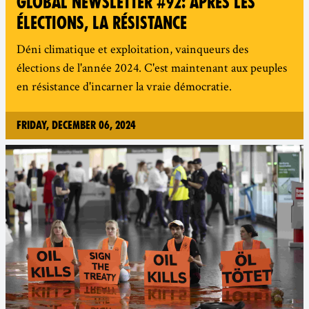
GLOBAL NEWSLETTER #92: APRÈS LES
ÉLECTIONS, LA RÉSISTANCE
Déni climatique et exploitation, vainqueurs des
élections de l'année 2024. C'est maintenant aux peuples
en résistance d'incarner la vraie démocratie.
Friday, December 06, 2024