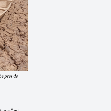
he près de
tiques" est