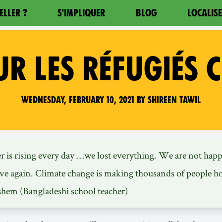
ELLER ?
S'IMPLIQUER
BLOG
LOCALIS
UR LES RÉFUGIÉS 
Wednesday, February 10, 2021 by Shireen Tawil
r is rising every day …we lost everything. We are not hap
e again. Climate change is making thousands of people h
shem
(Bangladeshi school teacher)