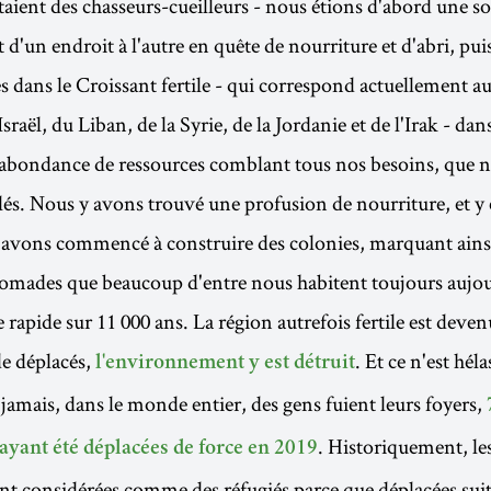
taient des chasseurs-cueilleurs - nous étions d'abord une 
t d'un endroit à l'autre en quête de nourriture et d'abri, pu
 dans le Croissant fertile - qui correspond actuellement aux
Israël, du Liban, de la Syrie, de la Jordanie et de l'Irak - dans
e abondance de ressources comblant tous nos besoins, que 
és. Nous y avons trouvé une profusion de nourriture, et y 
 avons commencé à construire des colonies, marquant ainsi
omades que beaucoup d'entre nous habitent toujours aujou
 rapide sur 11 000 ans. La région autrefois fertile est dev
 de déplacés,
. Et ce n'est hél
l'environnement y est détruit
 jamais, dans le monde entier, des gens fuient leurs foyers,
. Historiquement, le
ayant été déplacées de force en 2019
ent considérées comme des réfugiés parce que déplacées suit