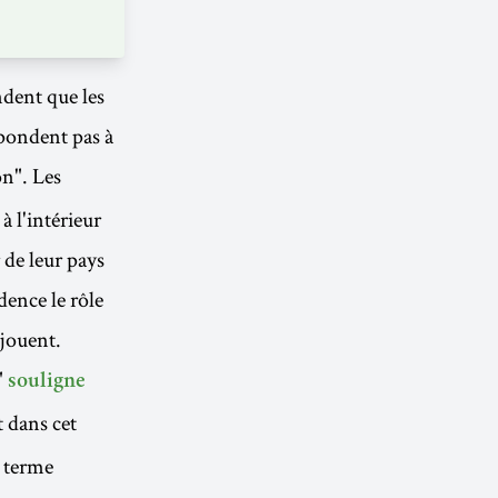
ndent que les
pondent pas à
on". Les
à l'intérieur
r de leur pays
dence le rôle
 jouent.
"
souligne
t dans cet
e terme