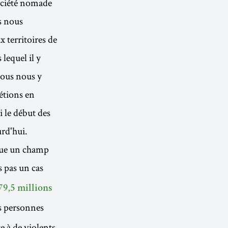
société nomade
is nous
 territoires de
 lequel il y
nous nous y
étions en
 le début des
rd'hui.
enue un champ
as pas un cas
79,5 millions
s personnes
e à de violents