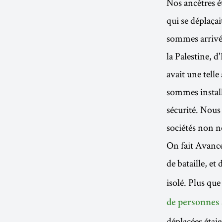
Nos ancêtres é
qui se déplaçai
sommes arrivés
la Palestine, d'
avait une tell
sommes install
sécurité. Nous
sociétés non n
On fait Avance
de bataille, et
isolé. Plus que
de personnes 
déplacées étai