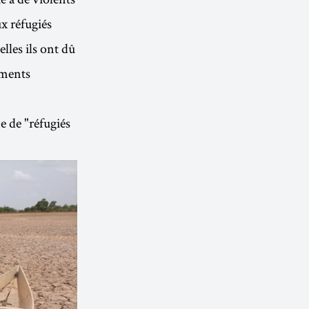
x réfugiés
lles ils ont dû
ements
 de "réfugiés