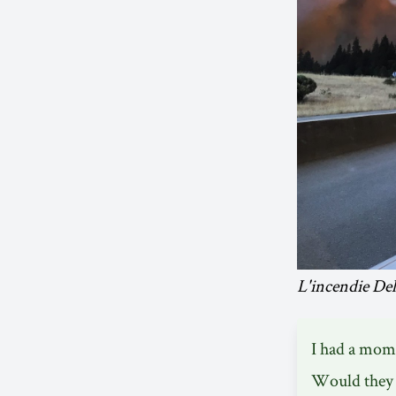
L'incendie Del
I had a mome
Would they d