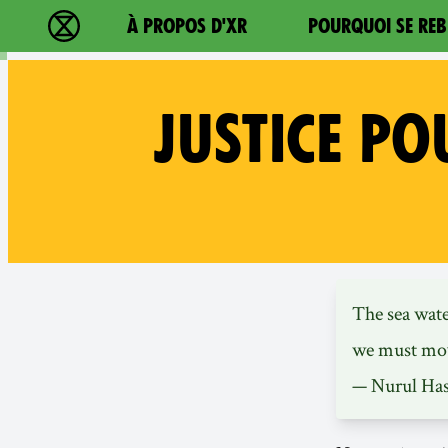
Main navigation
À PROPOS D'XR
POURQUOI SE REB
Extinction Rebellion - Home
JUSTICE PO
The sea wate
we must mov
—
Nurul Ha