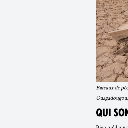
Bateaux de pêc
Ouagadougou,
QUI SON
Bien qu'il n'y 