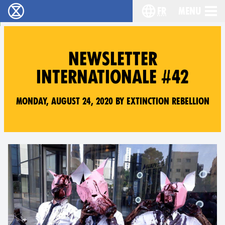
fr
Menu
Extinction Rebellion - Home
Choisissez votre l
NEWSLETTER
INTERNATIONALE #42
Monday, August 24, 2020 by Extinction Rebellion