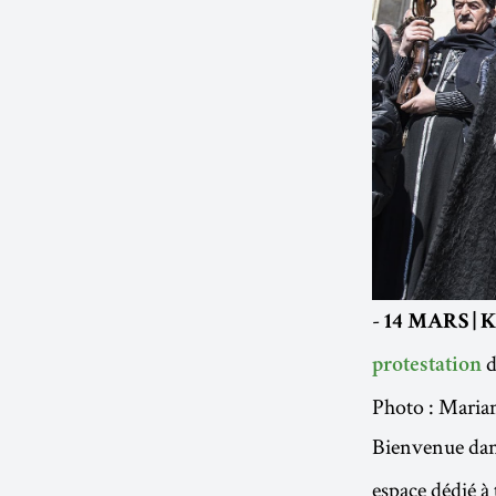
-
14 MARS | K
d
protestation
Photo : Mari
Bienvenue dan
espace dédié à 