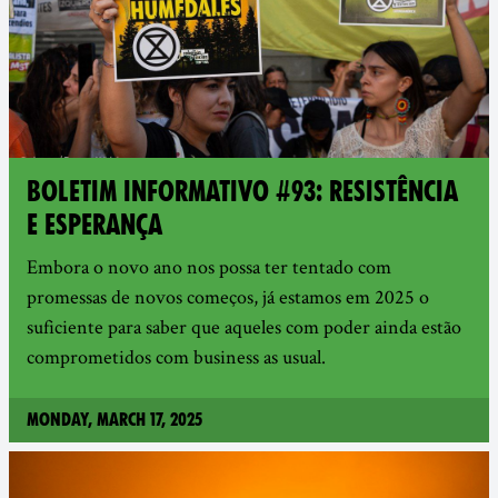
BOLETIM INFORMATIVO #93: RESISTÊNCIA
E ESPERANÇA
Embora o novo ano nos possa ter tentado com
promessas de novos começos, já estamos em 2025 o
suficiente para saber que aqueles com poder ainda estão
comprometidos com business as usual.
Monday, March 17, 2025