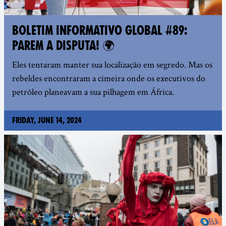
BOLETIM INFORMATIVO GLOBAL #89:
PAREM A DISPUTA! 🌍
Eles tentaram manter sua localização em segredo. Mas os
rebeldes encontraram a cimeira onde os executivos do
petróleo planeavam a sua pilhagem em África.
Friday, June 14, 2024