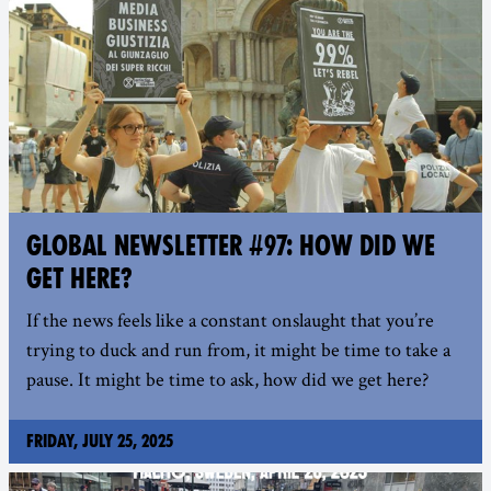
GLOBAL NEWSLETTER #97: HOW DID WE
GET HERE?
If the news feels like a constant onslaught that you’re
trying to duck and run from, it might be time to take a
pause. It might be time to ask, how did we get here?
Friday, July 25, 2025