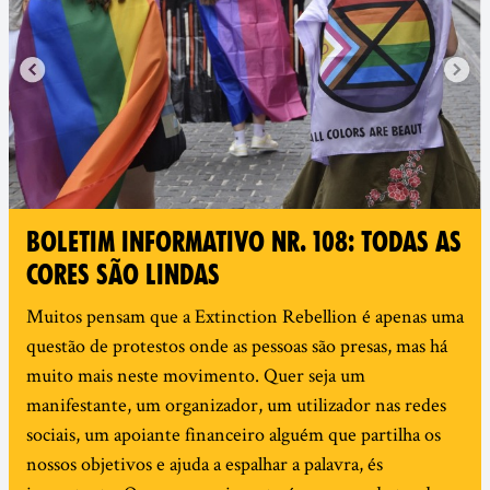
BOLETIM INFORMATIVO NR. 108: TODAS AS
CORES SÃO LINDAS
Muitos pensam que a Extinction Rebellion é apenas uma
questão de protestos onde as pessoas são presas, mas há
muito mais neste movimento. Quer seja um
manifestante, um organizador, um utilizador nas redes
sociais, um apoiante financeiro alguém que partilha os
nossos objetivos e ajuda a espalhar a palavra, és