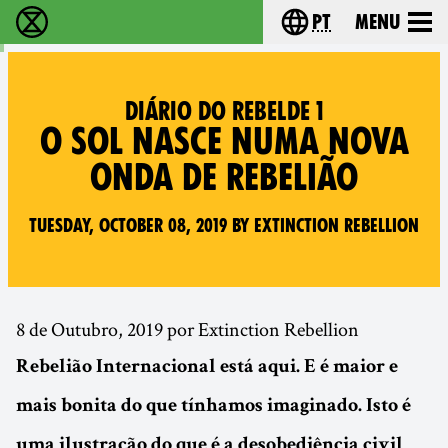
pt
Menu
Extinction Rebellion - Home
Choose your langu
DIÁRIO DO REBELDE 1
O SOL NASCE NUMA NOVA
ONDA DE REBELIÃO
Tuesday, October 08, 2019 by Extinction Rebellion
8 de Outubro, 2019 por Extinction Rebellion
Rebelião Internacional está aqui. E é maior e
mais bonita do que tínhamos imaginado. Isto é
uma ilustração do que é a desobediência civil