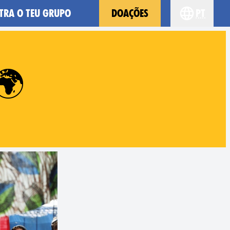
TRA O TEU GRUPO
DOAÇÕES
pt
Choose you
🌍