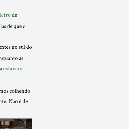
de
teiro
ias de que o
ntes no sul do
Enquanto as
ia
estavam
emos colhendo
te. Não é de