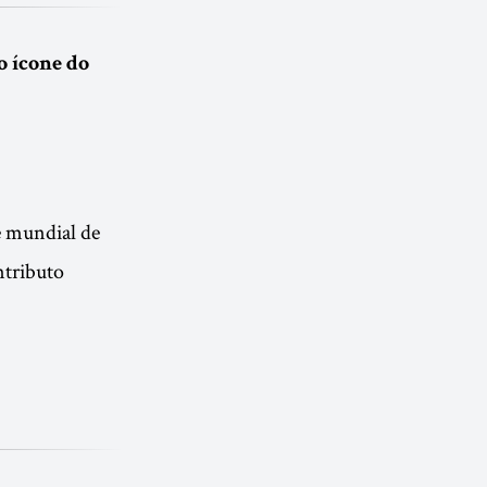
o ícone do
e mundial de
ntributo