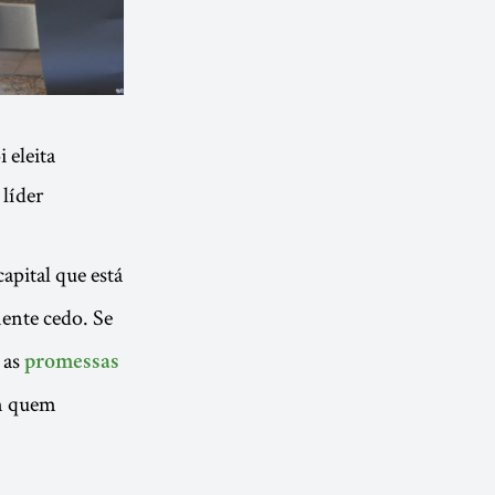
 eleita
 líder
capital que está
mente cedo. Se
 as
promessas
em quem