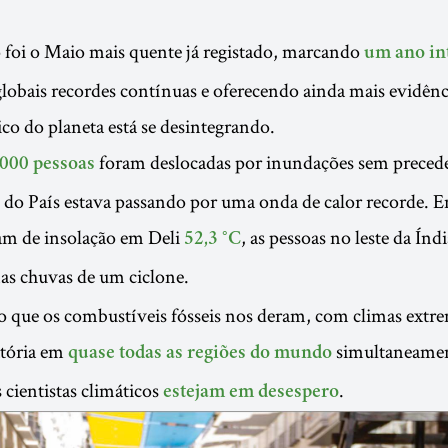
 foi o Maio mais quente já registado, marcando
um ano in
lobais recordes contínuas e oferecendo ainda mais evidênc
ico do planeta está se desintegrando.
foram deslocadas por inundações sem precede
000 pessoas
e do País estava passando por uma onda de calor recorde. 
am de insolação em Deli
, as pessoas no leste da Índ
52,3 °C
as chuvas de um ciclone.
o que os combustíveis fósseis nos deram, com climas extr
atória em
simultaneamen
quase todas as regiões do mundo
 cientistas climáticos
.
estejam em desespero