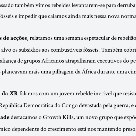
ssado também vimos rebeldes levantarem-se para derrubar 
ósseis e impedir que caiamos ainda mais nessa nova norma
, relatamos uma semana espetacular de rebeliã
 de acções
 alvo os subsídios aos combustíveis fósseis. Também cob
liança de grupos Africanos atrapalharam executivos do pe
s planeavam mais uma pilhagem da África durante uma cime
falamos com um jovem rebelde incrível que resiste
 da XR
 República Democrática do Congo devastada pela guerra, e
destacamos o Growth Kills, um novo grupo que expõ
dade
mico dependente do crescimento está nos mantendo presos