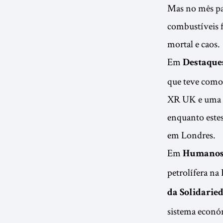
Mas no mês pa
combustíveis f
mortal e caos.
Em
Destaques
que teve como
XR UK e uma a
enquanto este
em Londres.
Em
Humanos
petrolífera na
da Solidarie
sistema econó