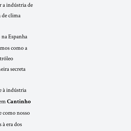
a indústria de
 de clima
o na Espanha
rimos como a
tróleo
ira secreta
 à indústria
 em
Cantinho
e como nosso
 à era dos