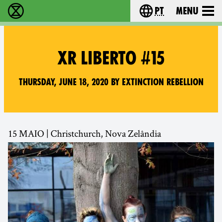
pt
Menu
Extinction Rebellion - Home
Choose your langu
XR LIBERTO #15
Thursday, June 18, 2020 by Extinction Rebellion
15 MAIO | Christchurch, Nova Zelândia