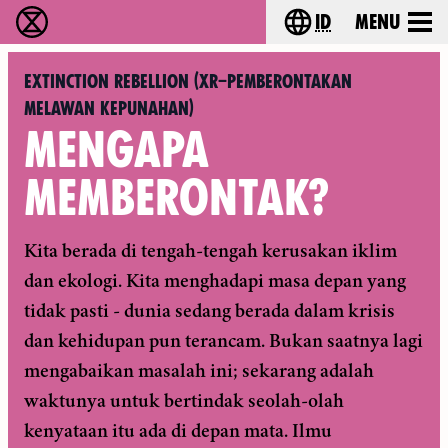
id
Menu
Extinction Rebellion (XR–Pemberontakan Melawa
Choose your lang
Extinction Rebellion (XR–Pemberontakan
Melawan Kepunahan)
MENGAPA
MEMBERONTAK?
Kita berada di tengah-tengah kerusakan iklim
dan ekologi. Kita menghadapi masa depan yang
tidak pasti - dunia sedang berada dalam krisis
dan kehidupan pun terancam. Bukan saatnya lagi
mengabaikan masalah ini; sekarang adalah
waktunya untuk bertindak seolah-olah
kenyataan itu ada di depan mata. Ilmu