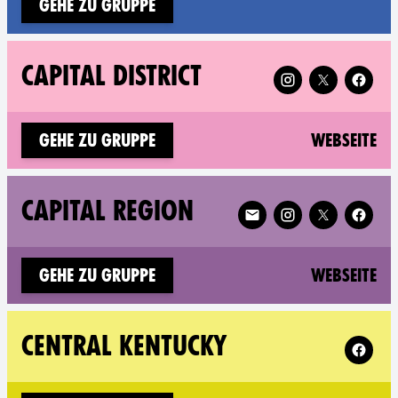
Gehe zu Gruppe
Follow XR Capital D
CAPITAL DISTRICT
(n
Gehe zu Gruppe
Webseite
Follow XR Capital Regio
CAPITAL REGION
(n
Gehe zu Gruppe
Webseite
Follow X
CENTRAL KENTUCKY