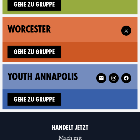
Gehe zu Gruppe
Follow 
WORCESTER
Gehe zu Gruppe
Follow XR Youth An
YOUTH ANNAPOLIS
Gehe zu Gruppe
HANDELT JETZT
Mach mit