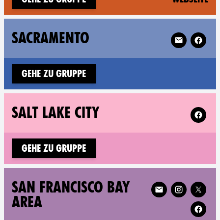
Follow XR Sa
SACRAMENTO
Gehe zu Gruppe
Follow X
SALT LAKE CITY
Gehe zu Gruppe
Follow XR San Franci
SAN FRANCISCO BAY
AREA