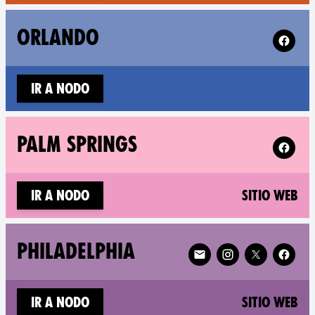
Follow 
ORLANDO
Ir a nodo
Follow X
PALM SPRINGS
(n
Ir a nodo
Sitio web
Follow XR Philadelphia o
PHILADELPHIA
(n
Ir a nodo
Sitio web