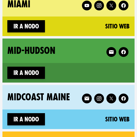
Follow XR Miami on
MIAMI
(n
Ir a nodo
Sitio web
Follow XR Mi
MID-HUDSON
Ir a nodo
Follow XR Midcoast Mai
MIDCOAST MAINE
(n
Ir a nodo
Sitio web