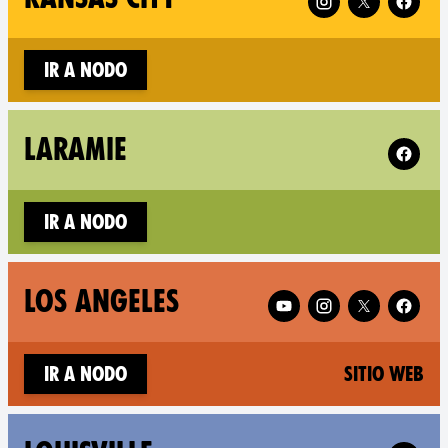
Ir a nodo
Follow X
LARAMIE
Ir a nodo
Follow XR Los Angeles o
LOS ANGELES
(n
Ir a nodo
Sitio web
Follow X