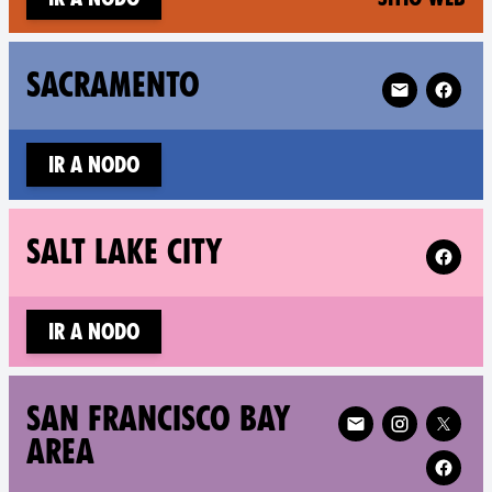
Follow XR Sa
SACRAMENTO
Ir a nodo
Follow X
SALT LAKE CITY
Ir a nodo
Follow XR San Franci
SAN FRANCISCO BAY
AREA