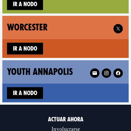
Ir a nodo
Follow 
WORCESTER
Ir a nodo
Follow XR Youth An
YOUTH ANNAPOLIS
Ir a nodo
ACTUAR AHORA
Involucrarse