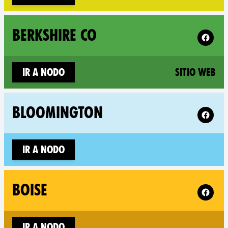
Follow X
BERKSHIRE CO
(n
Ir a nodo
Sitio web
Follow 
BLOOMINGTON
Ir a nodo
Follow X
BOISE
Ir a nodo