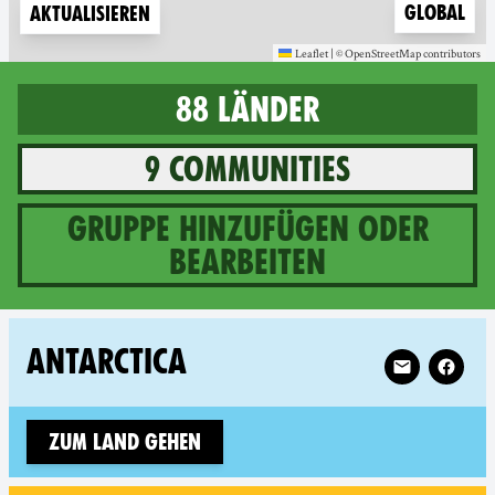
Zoom to
Global
Aktualisieren
Leaflet
|
©
OpenStreetMap
contributors
(new window)
(new window)
88 Länder
9 communities
Gruppe hinzufügen oder
bearbeiten
88 Länder
Follow XR Ant
ANTARCTICA
Zum Land gehen