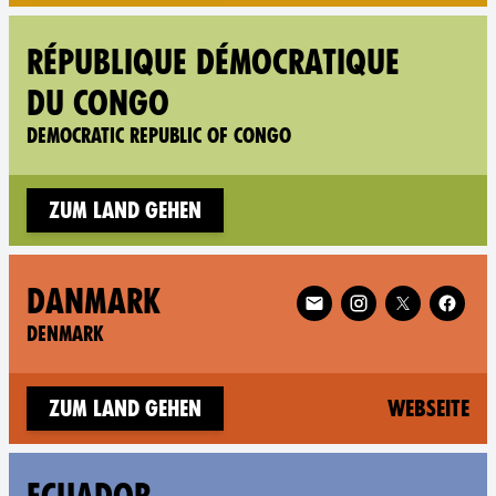
RÉPUBLIQUE DÉMOCRATIQUE
DU CONGO
DEMOCRATIC REPUBLIC OF CONGO
Zum Land gehen
Follow XR Denmark on
DANMARK
DENMARK
(n
Zum Land gehen
Webseite