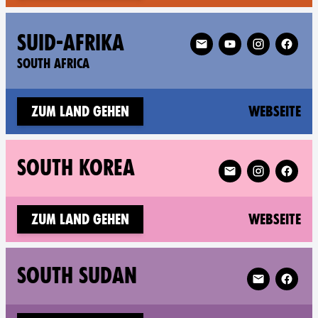
Follow XR South Africa 
SUID-AFRIKA
SOUTH AFRICA
(n
Zum Land gehen
Webseite
Follow XR South Ko
SOUTH KOREA
(n
Zum Land gehen
Webseite
Follow XR So
SOUTH SUDAN