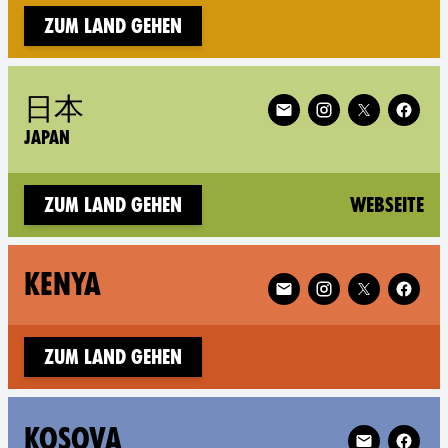
Zum Land gehen
Follow XR Japan on
日本
JAPAN
(n
Zum Land gehen
Webseite
Follow XR Kenya on
KENYA
Zum Land gehen
Follow XR Ko
KOSOVA