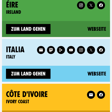
Follow XR Ireland 
ÉIRE
IRELAND
(n
Zum Land gehen
Webseite
Follow XR Italy on
ITALIA
ITALY
(n
Zum Land gehen
Webseite
Follow XR Ivo
CÔTE D'IVOIRE
IVORY COAST