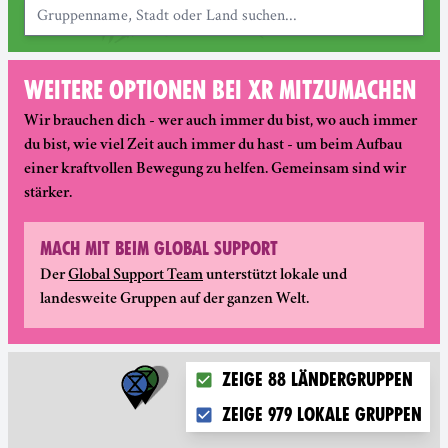
Gruppenname, Stadt oder Land suchen...
WEITERE OPTIONEN BEI XR MITZUMACHEN
Wir brauchen dich - wer auch immer du bist, wo auch immer
du bist, wie viel Zeit auch immer du hast - um beim Aufbau
einer kraftvollen Bewegung zu helfen. Gemeinsam sind wir
stärker.
MACH MIT BEIM GLOBAL SUPPORT
(new window)
Der
Global Support Team
unterstützt lokale und
landesweite Gruppen auf der ganzen Welt.
Choose what you want to displa
Zeige 88 Ländergruppen
Zeige 979 lokale Gruppen