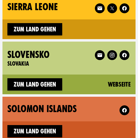
Follow XR Sierra L
SIERRA LEONE
Zum Land gehen
Follow XR Slovakia
SLOVENSKO
SLOVAKIA
(n
Zum Land gehen
Webseite
Follow X
SOLOMON ISLANDS
Zum Land gehen