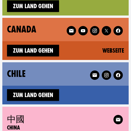
Zum Land gehen
Follow XR Canada on
CANADA
(n
Zum Land gehen
Webseite
Follow XR Chile on
CHILE
Zum Land gehen
Follow 
中國
CHINA