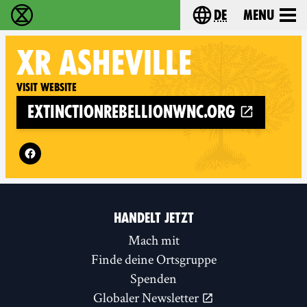
de
Menu
extinction rebellion - Home
Choose your langu
XR
ASHEVILLE
Visit website
extinctionrebellionwnc.org
Follow XR Asheville on
HANDELT JETZT
Mach mit
Finde deine Ortsgruppe
Spenden
Globaler Newsletter