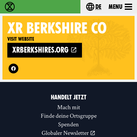
de
Menu
extinction rebellion - Home
Choose your langu
XR
BERKSHIRE CO
Visit website
xrberkshires.org
Follow XR Berkshire Co on
HANDELT JETZT
Mach mit
Finde deine Ortsgruppe
Spenden
Globaler Newsletter