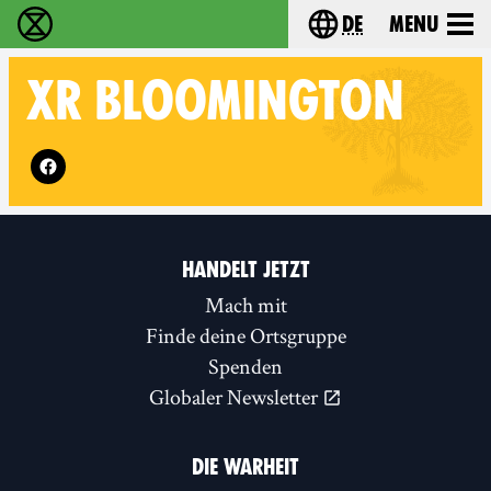
de
Menu
extinction rebellion - Home
Choose your langu
XR
BLOOMINGTON
Follow XR Bloomington on
HANDELT JETZT
Mach mit
Finde deine Ortsgruppe
Spenden
Globaler Newsletter
DIE WARHEIT