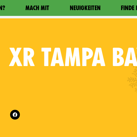
N?
MACH MIT
NEUIGKEITEN
FINDE
XR
TAMPA BA
Follow XR Tampa Bay on
es on