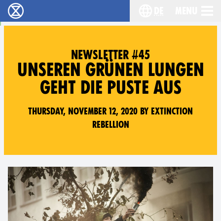
de
Menu
extinction rebellion - Home
Choose your langu
NEWSLETTER #45
UNSEREN GRÜNEN LUNGEN
GEHT DIE PUSTE AUS
Thursday, November 12, 2020 by Extinction
Rebellion