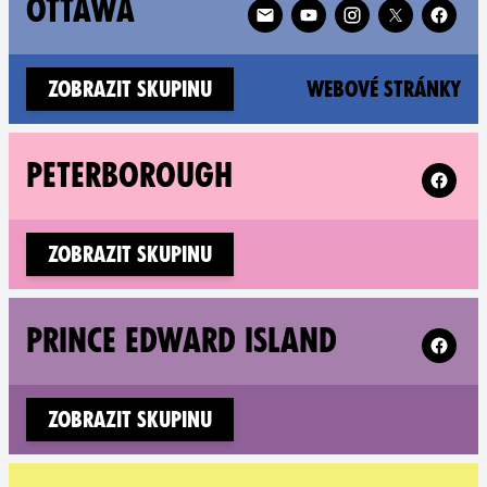
Follow XR Ottawa on
OTTAWA
(n
Zobrazit skupinu
Webové stránky
Follow X
PETERBOROUGH
Zobrazit skupinu
Follow X
PRINCE EDWARD ISLAND
Zobrazit skupinu