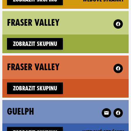
Follow X
FRASER VALLEY
Zobrazit skupinu
Follow X
FRASER VALLEY
Zobrazit skupinu
Follow XR Gu
GUELPH