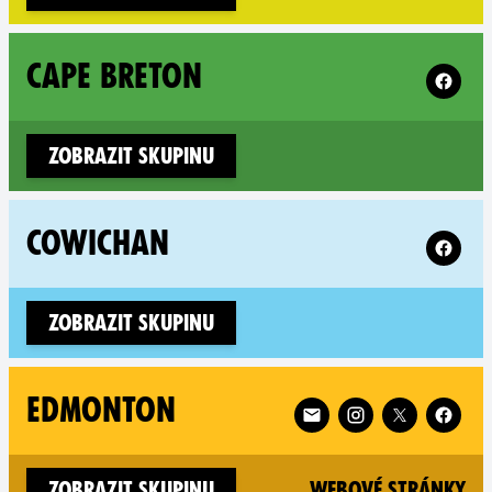
Follow X
CAPE BRETON
Zobrazit skupinu
Follow 
COWICHAN
Zobrazit skupinu
Follow XR Edmonton on
EDMONTON
(n
Zobrazit skupinu
Webové stránky