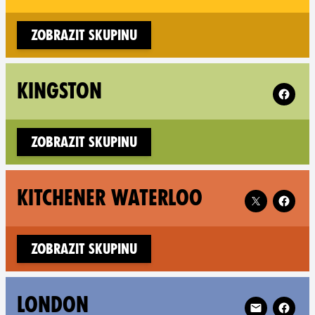
Zobrazit skupinu
Follow X
KINGSTON
Zobrazit skupinu
Follow XR Kit
KITCHENER WATERLOO
Zobrazit skupinu
Follow XR Lo
LONDON