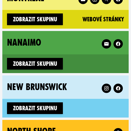
(n
Zobrazit skupinu
Webové stránky
Follow XR Na
NANAIMO
Zobrazit skupinu
Follow XR Ne
NEW BRUNSWICK
Zobrazit skupinu
Follow X