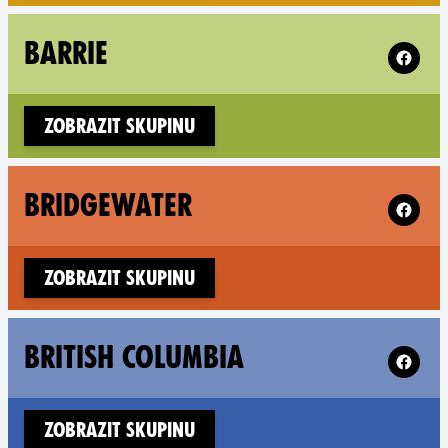
Follow X
BARRIE
Zobrazit skupinu
Follow X
BRIDGEWATER
Zobrazit skupinu
Follow X
BRITISH COLUMBIA
Zobrazit skupinu