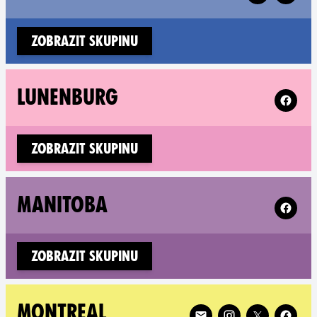
Zobrazit skupinu
Follow 
LUNENBURG
Zobrazit skupinu
Follow 
MANITOBA
Zobrazit skupinu
Follow XR Montreal on
MONTREAL