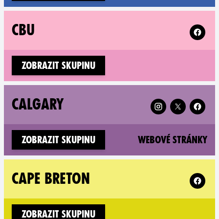
Follow 
CBU
Zobrazit skupinu
Follow XR Calgary 
CALGARY
(n
Zobrazit skupinu
Webové stránky
Follow X
CAPE BRETON
Zobrazit skupinu