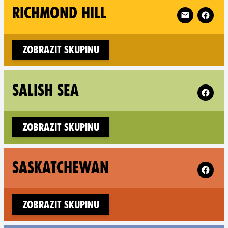
Follow XR Ric
RICHMOND HILL
Zobrazit skupinu
Follow X
SALISH SEA
Zobrazit skupinu
Follow X
SASKATCHEWAN
Zobrazit skupinu