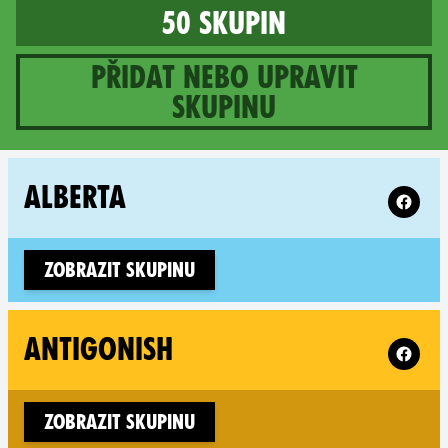
50 skupin
Přidat nebo upravit
skupinu
50 groups in Canada
Follow X
ALBERTA
Zobrazit skupinu
Follow X
ANTIGONISH
Zobrazit skupinu