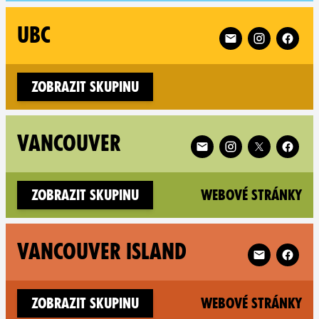
Follow XR UBC on
UBC
Zobrazit skupinu
Follow XR Vancouver on
VANCOUVER
(n
Zobrazit skupinu
Webové stránky
Follow XR Van
VANCOUVER ISLAND
(n
Zobrazit skupinu
Webové stránky