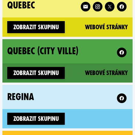
Follow XR Quebec on
QUEBEC
(n
Zobrazit skupinu
Webové stránky
Follow X
QUEBEC (CITY VILLE)
(n
Zobrazit skupinu
Webové stránky
Follow X
REGINA
Zobrazit skupinu