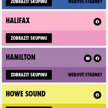
(n
Zobrazit skupinu
Webové stránky
Follow X
HALIFAX
Zobrazit skupinu
Follow XR Ha
HAMILTON
(n
Zobrazit skupinu
Webové stránky
Follow 
HOWE SOUND