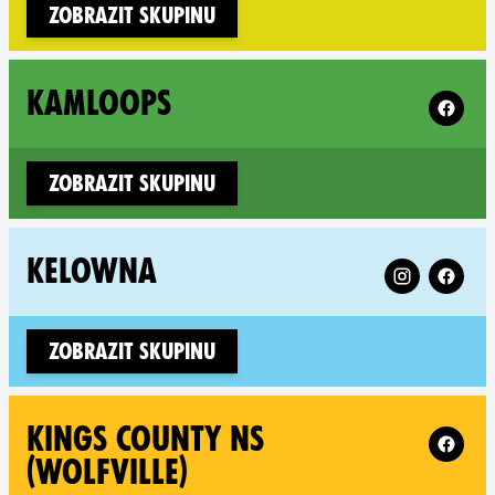
Zobrazit skupinu
Follow 
KAMLOOPS
Zobrazit skupinu
Follow XR Ke
KELOWNA
Zobrazit skupinu
Follow X
KINGS COUNTY NS
(WOLFVILLE)