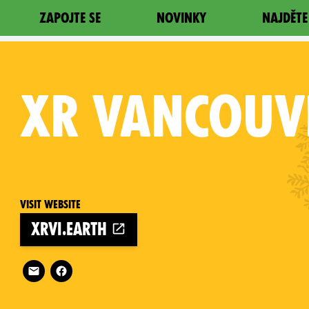
ZAPOJTE SE
NOVINKY
NAJDĚTE
XR
VANCOUVE
Visit website
xrvi.earth
Follow XR Vancouver Island on