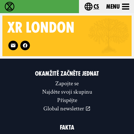
cs
Menu
Rebelie proti vyhynutí - Home
Choose your langu
XR
LONDON
Follow XR London on
OKAMŽITĚ ZAČNĚTE JEDNAT
Zapojte se
Najděte svoji skupinu
Přispějte
Global newsletter
FAKTA