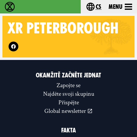
cs
Menu
Rebelie proti vyhynutí - Home
Choose your langu
XR
PETERBOROUGH
Follow XR Peterborough on
OKAMŽITĚ ZAČNĚTE JEDNAT
Zapojte se
Najděte svoji skupinu
Přispějte
Global newsletter
FAKTA