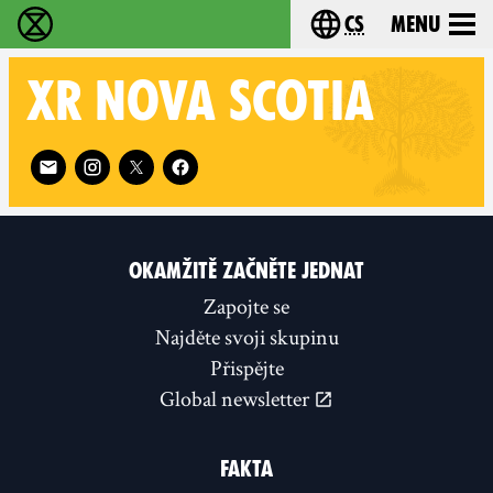
cs
Menu
Rebelie proti vyhynutí - Home
Choose your langu
XR
NOVA SCOTIA
Follow XR Nova Scotia on
OKAMŽITĚ ZAČNĚTE JEDNAT
Zapojte se
Najděte svoji skupinu
Přispějte
Global newsletter
FAKTA