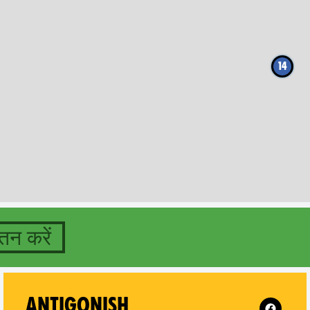
14
तन करें
 Alberta on
Follow XR
ANTIGONISH