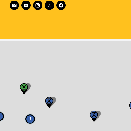
Follow XR Canada on
3
2