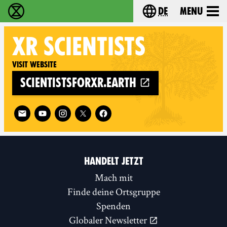
de
Menu
extinction rebellion - Home
Choose your langu
XR SCIENTISTS
Visit website
scientistsforxr.earth
Follow XR Scientists on
HANDELT JETZT
Mach mit
Finde deine Ortsgruppe
Spenden
Globaler Newsletter