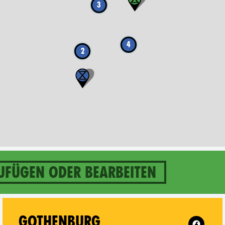
3
4
2
ufügen oder bearbeiten
n
Follow XR
GOTHENBURG