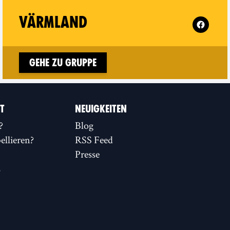
ow XR Visby on
Follow XR
VÄRMLAND
w window)
Gehe zu Gruppe
IT
NEUIGKEITEN
?
Blog
llieren?
RSS Feed
Presse
s