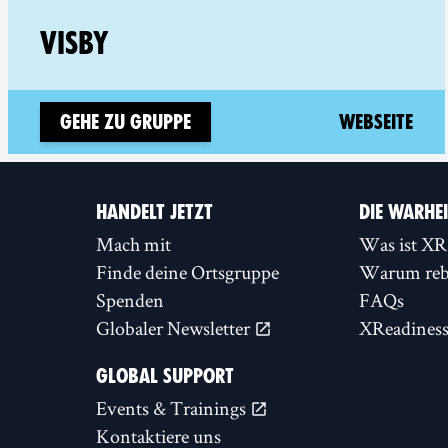
Foll
VISBY
(ne
Gehe zu Gruppe
Webseite
HANDELT JETZT
DIE WARHE
Mach mit
Was ist XR
Finde deine Ortsgruppe
Warum rebe
Spenden
FAQs
Globaler Newsletter
XReadines
GLOBAL SUPPORT
Events & Trainings
Kontaktiere uns