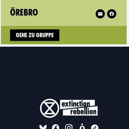
 Värmland on
Follow XR Öreb
ÖREBRO
Gehe zu Gruppe
FOLLOW US ON