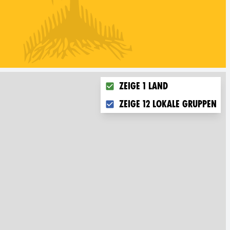
Choose what you want to displ
Zeige 1 Land
Zeige 12 lokale Gruppen