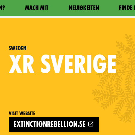
N?
MACH MIT
NEUIGKEITEN
FINDE
Sweden
XR
SVERIGE
Visit website
extinctionrebellion.se