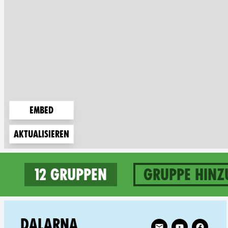
Embed
Aktualisieren
12 Gruppen
Gruppe hinz
12 groups in Sweden
Follow XR Dalarna o
DALARNA