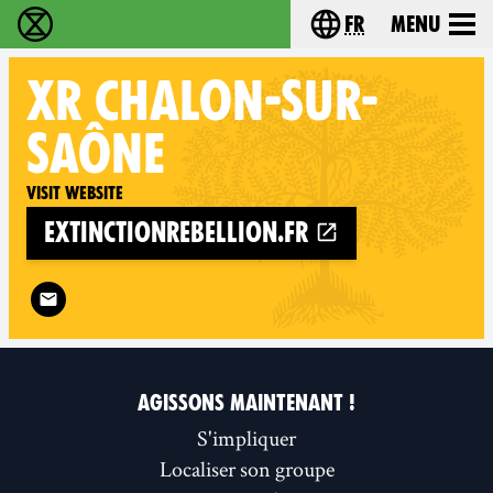
fr
Menu
Extinction Rebellion - Home
Choisissez votre l
XR
CHALON-SUR-
SAÔNE
Visit website
extinctionrebellion.fr
Follow XR Chalon-sur-Saône on
AGISSONS MAINTENANT !
S'impliquer
Localiser son groupe