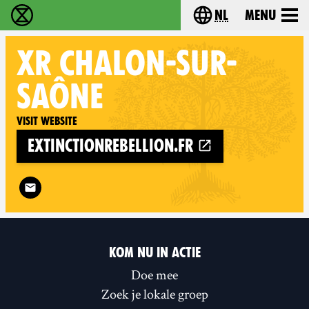
nl
Menu
Extinction Rebellion - Home
Choose your langu
XR
CHALON-SUR-
SAÔNE
Visit website
extinctionrebellion.fr
Follow XR Chalon-sur-Saône on
KOM NU IN ACTIE
Doe mee
Zoek je lokale groep