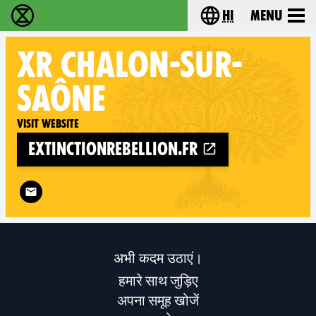
hi
Menu
विलुप्ति विद्रोह - Home
Choose your lang
XR
CHALON-SUR-
SAÔNE
Visit website
extinctionrebellion.fr
Follow XR Chalon-sur-Saône on
अभी कदम उठाएं।
हमारे साथ जुड़िए
अपना समूह खोजें