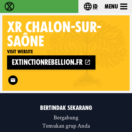
id
Menu
Extinction Rebellion (XR–Pemberontakan Melawa
Choose your lang
XR
CHALON-SUR-
SAÔNE
Visit website
extinctionrebellion.fr
Follow XR Chalon-sur-Saône on
BERTINDAK SEKARANG
Bergabung
Temukan grup Anda