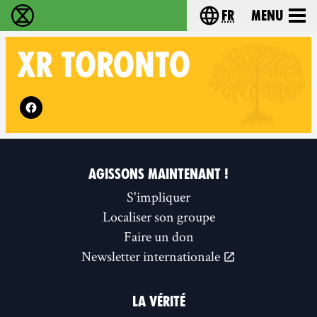
fr
Menu
Extinction Rebellion - Home
Choisissez votre l
XR
TORONTO
Follow XR Toronto on
AGISSONS MAINTENANT !
S'impliquer
Localiser son groupe
Faire un don
Newsletter internationale
LA VÉRITÉ