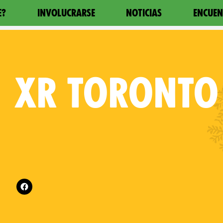
E?
INVOLUCRARSE
NOTICIAS
ENCUEN
XR
TORONTO
Follow XR Toronto on