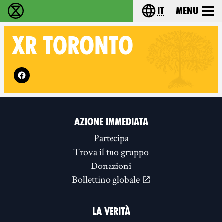
it
Menu
Extinction Rebellion - Home
Choose your lang
XR
TORONTO
Follow XR Toronto on
AZIONE IMMEDIATA
Partecipa
Trova il tuo gruppo
Donazioni
Bollettino globale
LA VERITÀ