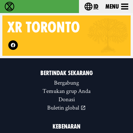
id
Menu
Extinction Rebellion (XR–Pemberontakan Melawa
Choose your lang
XR
TORONTO
Follow XR Toronto on
BERTINDAK SEKARANG
Bergabung
Temukan grup Anda
Donasi
Buletin global
KEBENARAN