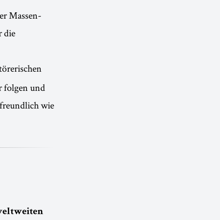
 der Massen-
 die
törerischen
r folgen und
freundlich wie
weltweiten