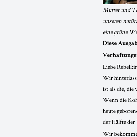
Mutter und Toc
unseren natür
eine grüne Wel
Diese Ausgab
Verhaftunge
Liebe Rebell:i
Wir hinterlass
ist als die, di
Wenn die Kohl
heute geboren
der Hälfte de
Wir bekommen 