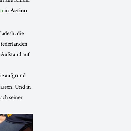
in
on
Action
adesh, die
Niederlanden
-Aufstand auf
ie aufgrund
lassen. Und in
ach seiner