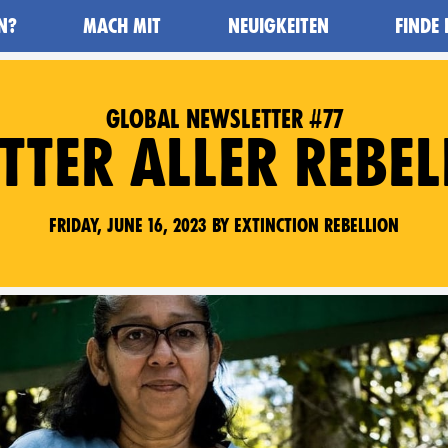
N?
MACH MIT
NEUIGKEITEN
FINDE
GLOBAL NEWSLETTER #77
TTER ALLER REBE
Friday, June 16, 2023 by Extinction Rebellion