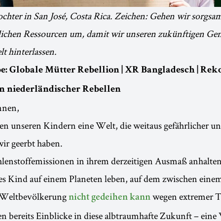
hter in San José, Costa Rica. Zeichen: Gehen wir sorgsam
lichen Ressourcen um, damit wir unseren zukünftigen Ge
t hinterlassen.
e: Globale Mütter Rebellion | XR Bangladesch | Rek
n niederländischer Rebellen
nnen,
en unseren Kindern eine Welt, die weitaus gefährlicher u
e wir geerbt haben.
enstoffemissionen in ihrem derzeitigen Ausmaß anhalten
es Kind auf einem Planeten leben, auf dem zwischen einem
r Weltbevölkerung
wegen extremer T
nicht gedeihen kann
bereits Einblicke in diese albtraumhafte Zukunft – eine 