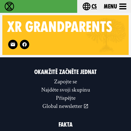
cs
Menu
Rebelie proti vyhynutí - Home
Choose your langu
XR GRANDPARENTS
Follow XR Grandparents on
OKAMŽITĚ ZAČNĚTE JEDNAT
Zapojte se
Najděte svoji skupinu
Přispějte
Global newsletter
FAKTA