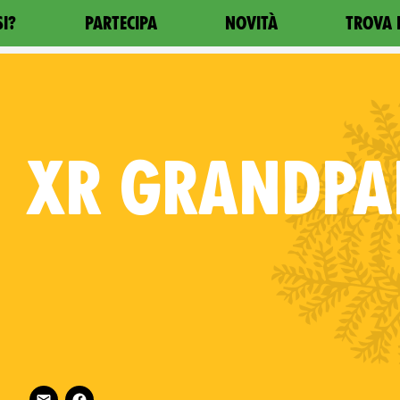
SI?
PARTECIPA
NOVITÀ
TROVA 
XR GRANDPA
Follow XR Grandparents on