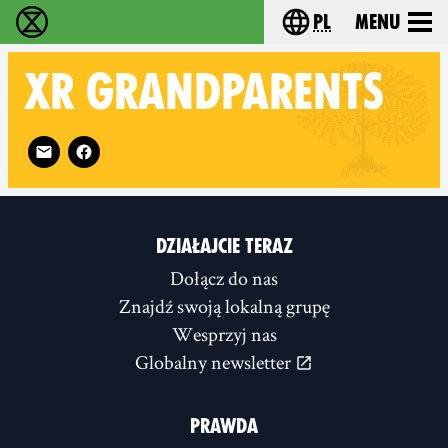
pl
Menu
Extinction Rebellion - Home
Choose your langu
XR GRANDPARENTS
Follow XR Grandparents on
DZIAŁAJCIE TERAZ
Dołącz do nas
Znajdź swoją lokalną grupę
Wesprzyj nas
Globalny newsletter
PRAWDA