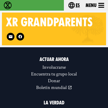
es
Menu
extinction rebellion - Home
Choose your lang
XR GRANDPARENTS
Follow XR Grandparents on
ACTUAR AHORA
Involucrarse
Encuentra tu grupo local
Donar
Boletín mundial
LA VERDAD