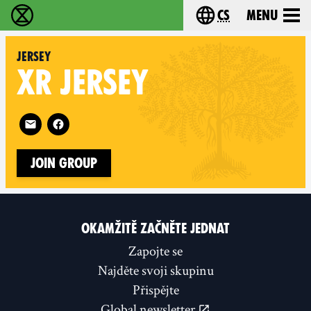
cs
Menu
Rebelie proti vyhynutí - Home
Choose your langu
Jersey
XR
JERSEY
Follow XR Jersey on
Join Group
OKAMŽITĚ ZAČNĚTE JEDNAT
Zapojte se
Najděte svoji skupinu
Přispějte
Global newsletter