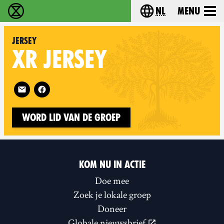
nl
Menu
Extinction Rebellion - Home
Choose your langu
Jersey
XR
JERSEY
Follow XR Jersey on
Word lid van de groep
KOM NU IN ACTIE
Doe mee
Zoek je lokale groep
Doneer
Globale nieuwsbrief