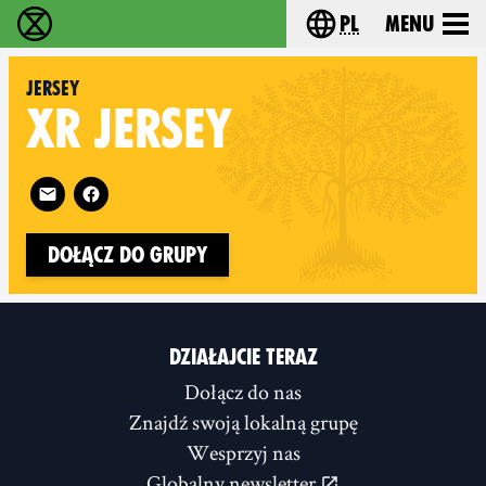
pl
Menu
Extinction Rebellion - Home
Choose your langu
Jersey
XR
JERSEY
Follow XR Jersey on
Dołącz do grupy
DZIAŁAJCIE TERAZ
Dołącz do nas
Znajdź swoją lokalną grupę
Wesprzyj nas
Globalny newsletter