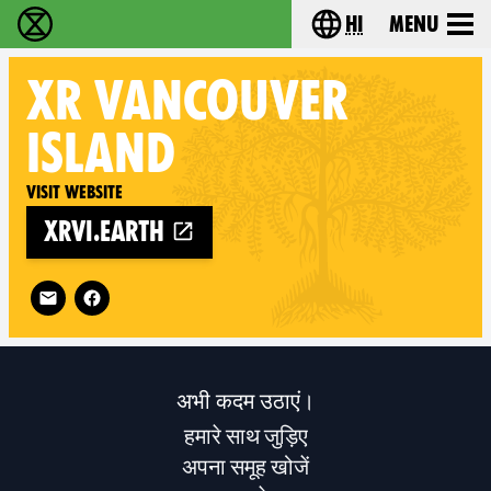
hi
Menu
विलुप्ति विद्रोह - Home
Choose your lang
XR
VANCOUVER
ISLAND
Visit website
xrvi.earth
Follow XR Vancouver Island on
अभी कदम उठाएं।
हमारे साथ जुड़िए
अपना समूह खोजें