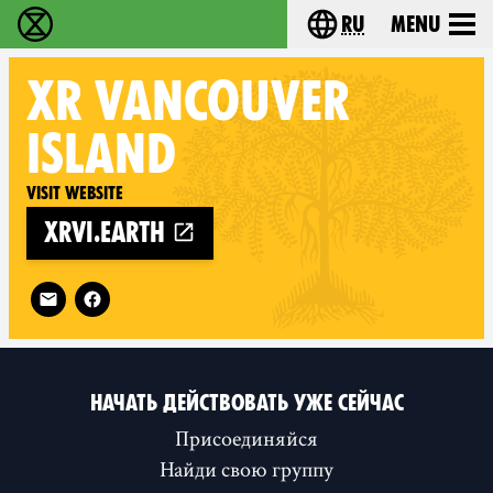
ru
Menu
Extinction Rebellion - Home
Choose your langu
XR
VANCOUVER
ISLAND
Visit website
xrvi.earth
Follow XR Vancouver Island on
НАЧАТЬ ДЕЙСТВОВАТЬ УЖЕ СЕЙЧАС
Присоединяйся
Найди свою группу