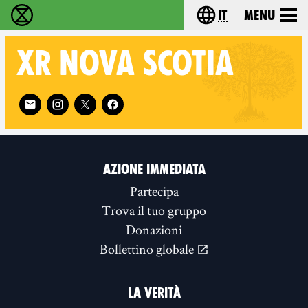
it
Menu
Extinction Rebellion - Home
Choose your lang
XR
NOVA SCOTIA
Follow XR Nova Scotia on
AZIONE IMMEDIATA
Partecipa
Trova il tuo gruppo
Donazioni
Bollettino globale
LA VERITÀ