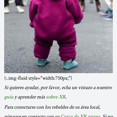
{:.img-fluid style="width:750px;"}
Si quieres ayudar, por favor, echa un vistazo a nuestro
y aprender más
.
guía
sobre XR
Para conectarse con los rebeldes de su área local,
póngase en contacto con su
. Si no
Cerca de XR grupo