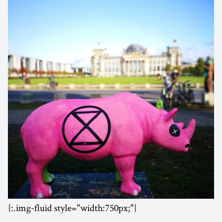
{:.img-fluid style="width:750px;"}