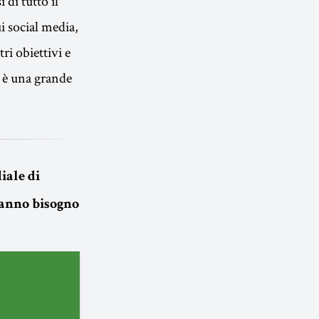
di tutto il
i social media,
i obiettivi e
o è una grande
iale di
hanno bisogno