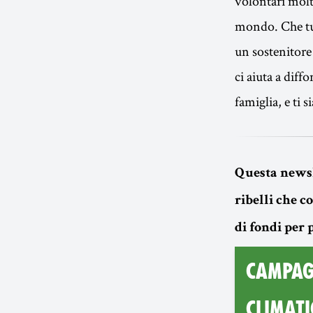
volontari molt
mondo. Che tu 
un sostenitore
ci aiuta a dif
famiglia, e ti 
Questa newsl
ribelli che 
di fondi per
CAMPAGN
CLIMATI