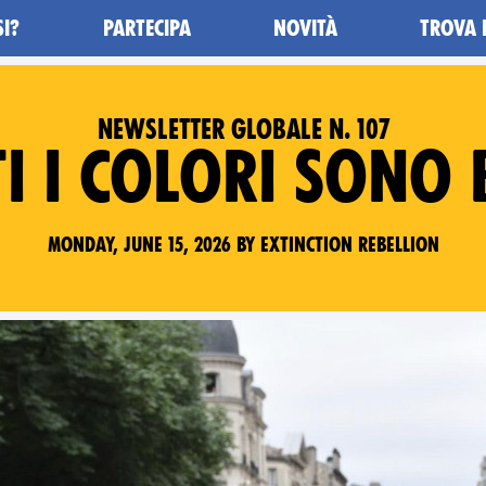
SI?
PARTECIPA
NOVITÀ
TROVA 
NEWSLETTER GLOBALE N. 107
I I COLORI SONO 
Monday, June 15, 2026 by Extinction Rebellion