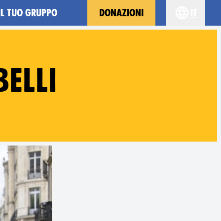
IL TUO GRUPPO
DONAZIONI
it
Choose yo
BELLI