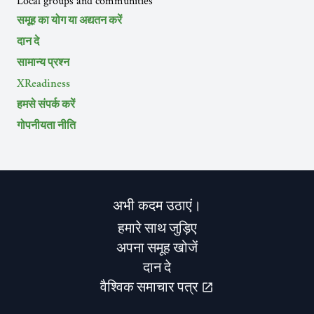
Local groups and communities
समूह का योग या अद्यतन करें
दान दे
सामान्य प्रश्न
XReadiness
हमसे संपर्क करें
गोपनीयता नीति
अभी कदम उठाएं।
हमारे साथ जुड़िए
अपना समूह खोजें
दान दे
वैश्विक समाचार पत्र