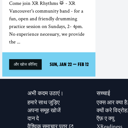
Come join XR Rhythms 🥁 - XR
Vancouver's community band - for a
fun, open and friendly drumming
practice session on Sundays, 2- 4pm.
No experience necessary, we provide
the ...
Sun, Jan 22
—
Feb 12
और खोज कीजिए
अभी कदम उठाएं।
सच्चाई
हमारे साथ जुड़िए
एक्स आर क्या है
अपना समूह खोजें
क्यों करे विद्रोह
दान दे
ऍफ़ ए क्यु
वैश्विक समाचार पत्र
XReadiness