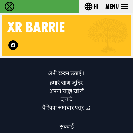
hi
Menu
विलुप्ति विद्रोह - Home
Choose your lang
XR
BARRIE
Follow XR Barrie on
अभी कदम उठाएं।
हमारे साथ जुड़िए
अपना समूह खोजें
दान दे
वैश्विक समाचार पत्र
सच्चाई