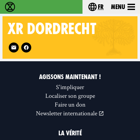
fr
Menu
Extinction Rebellion - Home
Choisissez votre l
XR
DORDRECHT
Follow XR Dordrecht on
AGISSONS MAINTENANT !
S'impliquer
Localiser son groupe
Faire un don
Newsletter internationale
LA VÉRITÉ